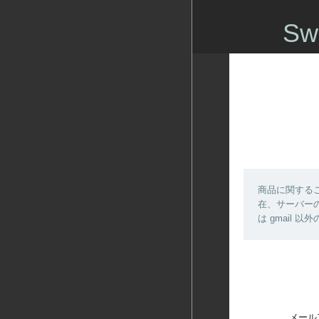
Sw
商品に関する
在、サーバーの
は gmail
メール