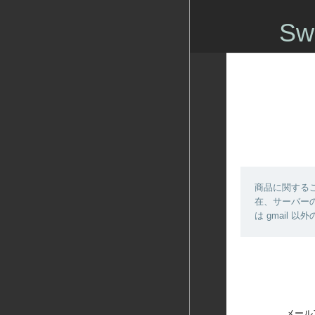
Sw
商品に関する
在、サーバーの
は gmail
メール