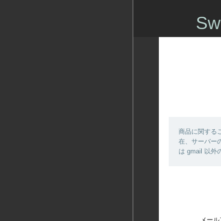
Sw
商品に関する
在、サーバーの
は gmail
メール