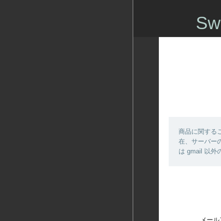
Sw
商品に関する
在、サーバーの
は gmail
メール