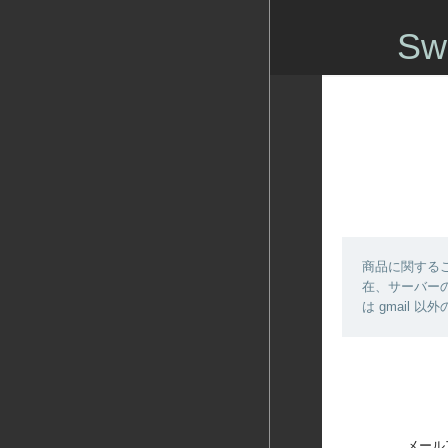
Sw
商品に関する
在、サーバーの
は gmail
メール