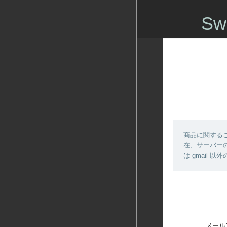
Sw
商品に関する
在、サーバーの
は gmail
メール